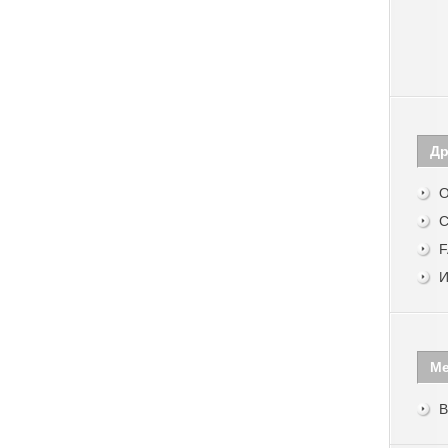
Др
О
С
F
И
М
В