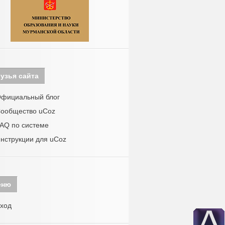
узья сайта
фициальный блог
ообщество uCoz
AQ по системе
нструкции для uCoz
еню
ход