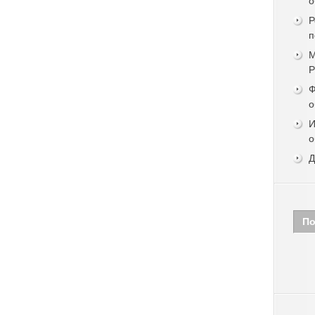
о
Р
п
М
Ф
о
И
о
Д
По