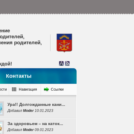
ение
родителей,
ения родителей,
ждой!
Контакты
ости
Навигация
Ссылки
Ура!! Долгожданные кани...
Добавил
Moder
10.01.2023
За здоровьем – на каток...
Добавил
Moder
09.01.2023