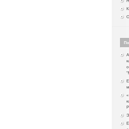
Н
К
О
По
А
к
о
"
Е
м
«
к
Р
Э
Е