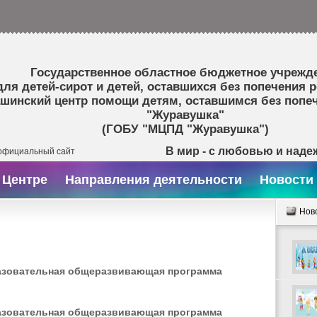
Государственное областное бюджетное учрежд
для детей-сирот и детей, оставшихся без попечения 
шинский центр помощи детям, оставшимся без попеч
"Журавушка"
(ГОБУ "МЦПД "Журавушка")
В мир - с любовью и наде
официальный сайт
 Центре
Направления деятельности
Новости
Нов
азовательная общеразвивающая программа
азовательная общеразвивающая программа