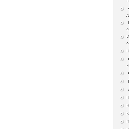
с
д
о
И
о
Н
и
П
Н
К
П