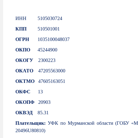
ИНН
5105030724
КПП
510501001
ОГРН
1035100048037
ОКПО
45244900
ОКОГУ
2300223
ОКАТО
47205563000
ОКТМО
47605163051
ОКФС
13
ОКОПФ
20903
ОКВЭД
85.31
Плательщик:
УФК по Мурманской области (ГОБУ «М
20496U80810)