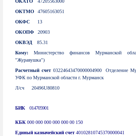
ОКАТО
47205563000
ОКТМО
47605163051
ОКФС
13
ОКОПФ
20903
ОКВЭД
85.31
Кому:
Министерство финансов Мурманской об
"Журавушка")
Расчетный счет
03224643470000004900 Отделение Мур
УФК по Мурманской области г. Мурманск
Л/сч
20496
U
80810
БИК
014705901
КБК
000 000 000 000 000 00 150
Единый казначейский счет
40102810745370000041