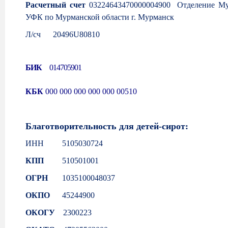
Расчетный счет
03224643470000004900 Отделение Мур
УФК по Мурманской области г. Мурманск
Л/сч
20496
U
80810
БИК
014705901
КБК
000 000 000 000 000 00510
Благотворительность для детей-сирот:
ИНН
5105030724
КПП
510501001
ОГРН
1035100048037
ОКПО
45244900
ОКОГУ
2300223